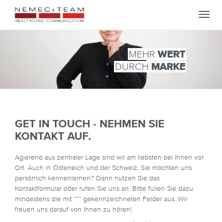
Toggl
navig
MEHR
WERT
DURCH
MARKE
GET IN TOUCH - NEHMEN SIE
KONTAKT AUF
.
Agierend aus zentraler Lage sind wir am liebsten bei Ihnen vor
Ort. Auch in Österreich und der Schweiz. Sie möchten uns
persönlich kennenlernen? Dann nutzen Sie das
Kontaktformular oder rufen Sie uns an. Bitte füllen Sie dazu
mindestens die mit “*” gekennzeichneten Felder aus. Wir
freuen uns darauf von Ihnen zu hören!