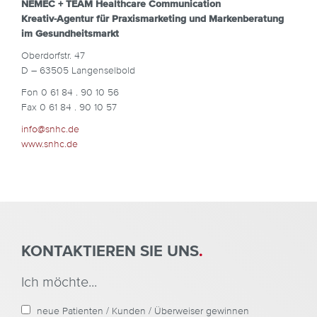
NEMEC + TEAM Healthcare Communication
Kreativ-Agentur für Praxismarketing und Markenberatung
im Gesundheitsmarkt
Oberdorfstr. 47
D – 63505 Langenselbold
Fon 0 61 84 . 90 10 56
Fax 0 61 84 . 90 10 57
info@snhc.de
www.snhc.de
KONTAKTIEREN SIE UNS
.
Al
Ich möchte...
neue Patienten / Kunden / Überweiser gewinnen